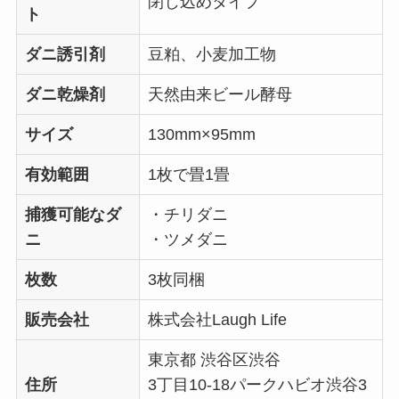
閉じ込めタイプ
ト
ダニ誘引剤
豆粕、小麦加工物
ダニ乾燥剤
天然由来ビール酵母
サイズ
130mm×95mm
有効範囲
1枚で畳1畳
捕獲可能なダ
・チリダニ
ニ
・ツメダニ
枚数
3枚同梱
販売会社
株式会社Laugh Life
東京都 渋谷区渋谷
住所
3丁目10-18パークハビオ渋谷3