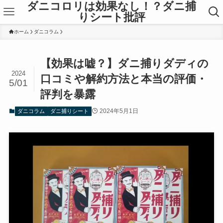
ダニコロリは効果なし！？ダニ捕
りシート批評
ホーム
ダニコラム
【効果は嘘？】ダニ捕りダディの
2024
口コミや解約方法と本当の評価・
5/01
評判を暴露
2024年5月1日
ダニコラム
ダニ捕りシート